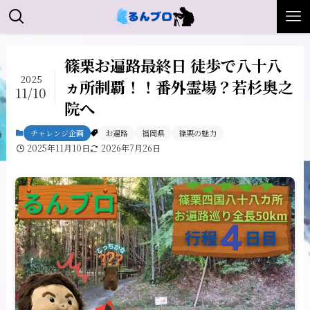
篠栗お遍路最終日 徒歩で八十八
2025
ヵ所制覇！！番外霊場？若杉奥之
11/10
院へ
チャレンジ企画
お遍路
福岡県
篠栗の魅力
2025年11月10日
2026年7月26日