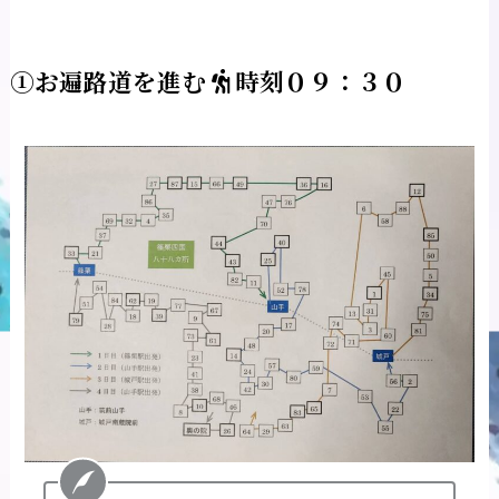
①お遍路道を進む
時刻０９：３０