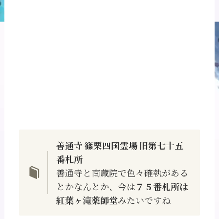
善通寺 篠栗四国霊場 旧第七十五
番札所
善通寺と南蔵院で色々確執がある
とかなんとか、今は
７５番札所は
紅葉ヶ滝薬師堂
みたいですね