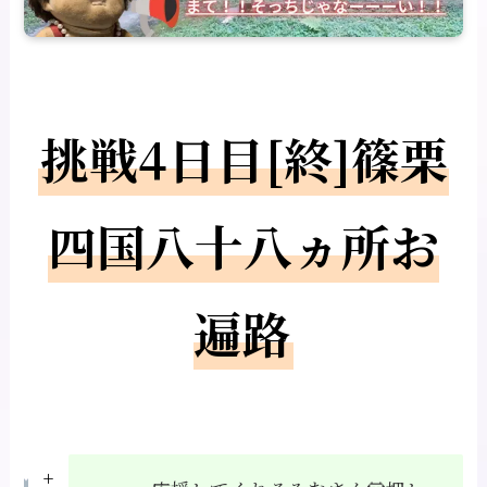
挑戦4日目[終]篠栗
四国八十八ヵ所お
遍路
+