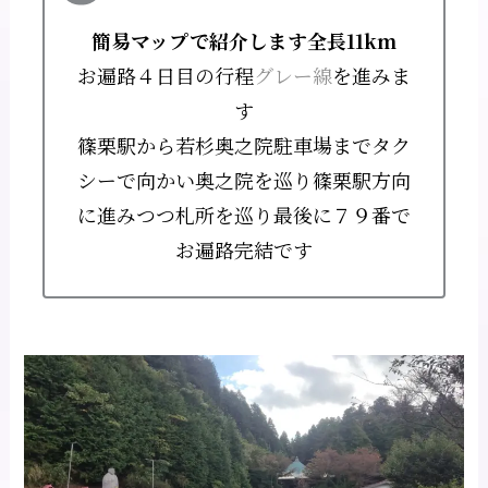
簡易マップで紹介します全長11km
お遍路４日目の行程
グレー線
を進みま
す
篠栗駅から若杉奥之院駐車場までタク
シーで向かい奥之院を巡り篠栗駅方向
に進みつつ札所を巡り最後に７９番で
お遍路完結です