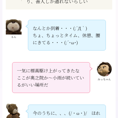
り、善人しか通れないらしい
なんとか到着・・・(;´Д｀)
ちょ、ちょっとタイム、休憩、腰
るん
にきてる・・・(;´･ω･)
一気に標高駆け上がってきたな
ここが奥之院か～小雨が続いてい
みっちゃん
るがいい場所だ
今のうちに、、、(/・ω・)/ ほれ