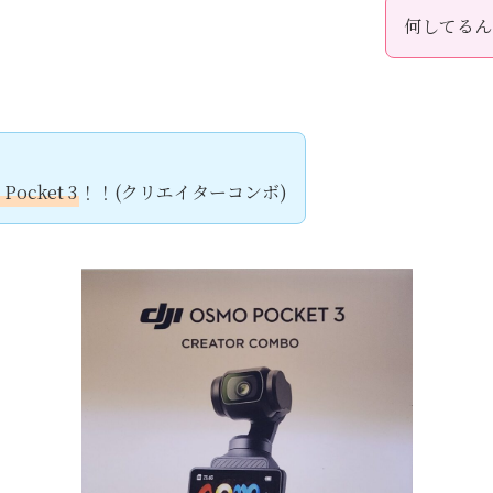
何してるん
Pocket 3
！！(クリエイターコンボ)