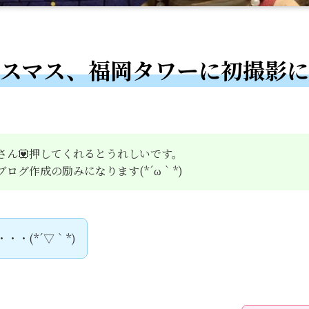
リスマス、福岡タワーに初撮影に
さん💟押してくれるとうれしいです。
ログ作成の励みになります(*´ω｀*)
・・・(*´▽｀*)