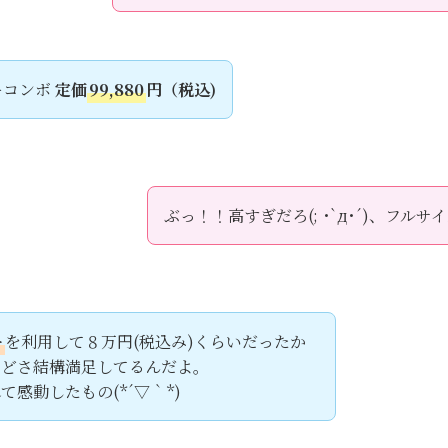
ターコンボ
定価
99,880
円（税込)
ぶっ！！高すぎだろ(; ･`д･´)、フ
ー
を利用して８万円(税込み)くらいだったか
けどさ結構満足してるんだよ。
感動したもの(*´▽｀*)