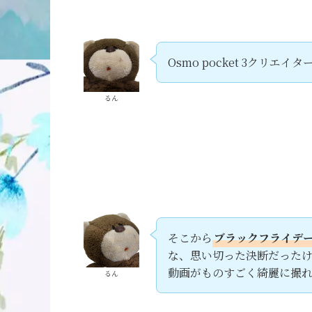
Osmo pocket 3クリエイ
るん
そこから
ブラックフライデ
な、思い切った決断だった
動画がものすごく綺麗に撮れて
るん